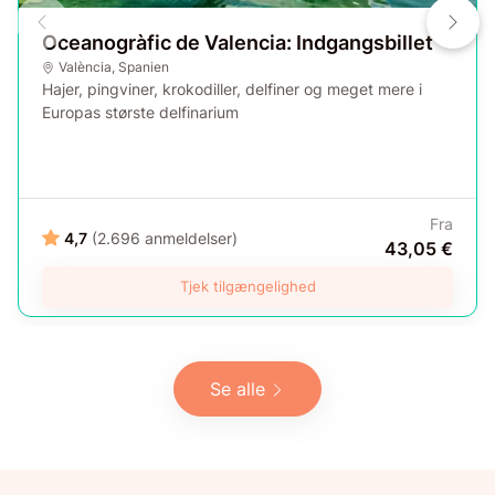
Oceanogràfic de Valencia: Indgangsbillet
València
,
Spanien
Hajer, pingviner, krokodiller, delfiner og meget mere i
Europas største delfinarium
Fra
4,7
(2.696 anmeldelser)
43,05 €
Tjek tilgængelighed
Se alle