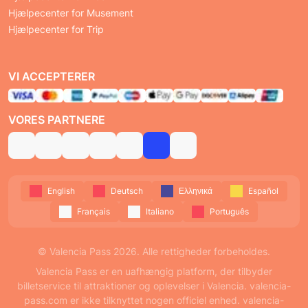
Hjælpecenter for Musement
Hjælpecenter for Trip
VI ACCEPTERER
VORES PARTNERE
English
Deutsch
Ελληνικά
Español
Français
Italiano
Português
© Valencia Pass 2026. Alle rettigheder forbeholdes.
Valencia Pass er en uafhængig platform, der tilbyder
billetservice til attraktioner og oplevelser i Valencia. valencia-
pass.com er ikke tilknyttet nogen officiel enhed. valencia-