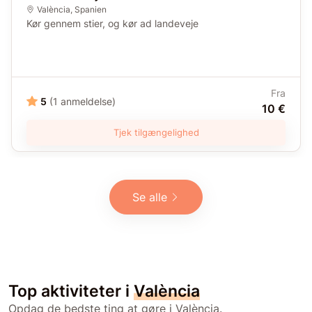
València
,
Spanien
Kør gennem stier, og kør ad landeveje
Fra
5
(1 anmeldelse)
10 €
Tjek tilgængelighed
Se alle
Top aktiviteter i
València
Opdag de bedste ting at gøre i València.