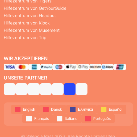
Hilfezentrum von Tiqets
Hilfezentrum von GetYourGuide
Hilfezentrum von Headout
Hilfezentrum von Klook
Hilfezentrum von Musement
Hilfezentrum von Trip
WIR AKZEPTIEREN
UNSERE PARTNER
English
Dansk
Ελληνικά
Español
Français
Italiano
Português
© Valencia Pass 2026. Alle Rechte vorbehalten.