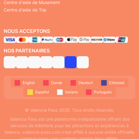
Centre d'aide de Musement
Centre d'aide de Trip
NOUS ACCEPTONS
NOS PARTENAIRES
English
Dansk
Deutsch
Ελληνικά
Español
Italiano
Português
© Valencia Pass 2026. Tous droits réservés.
Valencia Pass est une plateforme indépendante offrant des
services de billetterie pour les attractions et expériences à
Valence. valencia-pass.com n'est affilié à aucune entité officielle.
valencia-pass.com contient certains liens affiliés.