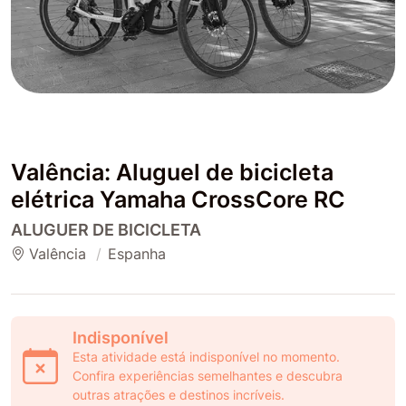
Valência: Aluguel de bicicleta
elétrica Yamaha CrossCore RC
ALUGUER DE BICICLETA
Valência
Espanha
Indisponível
Esta atividade está indisponível no momento.
Confira experiências semelhantes e descubra
outras atrações e destinos incríveis.