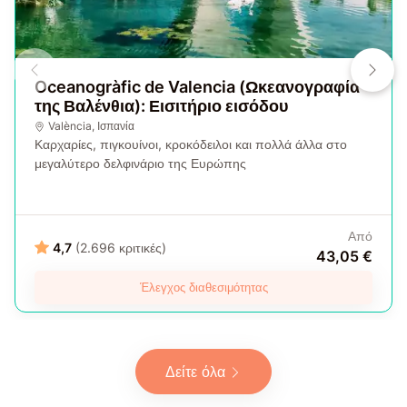
Oceanogràfic de Valencia (Ωκεανογραφία
της Βαλένθια): Εισιτήριο εισόδου
València
,
Ισπανία
Καρχαρίες, πιγκουίνοι, κροκόδειλοι και πολλά άλλα στο
μεγαλύτερο δελφινάριο της Ευρώπης
Από
4,7
(2.696 κριτικές)
43,05 €
Έλεγχος διαθεσιμότητας
Δείτε όλα