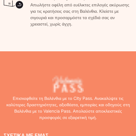
Απωλήστε οφέλη από ευέλικτες επιλογές ακύρωσης
για τις κρατήσεις σας στη Βαλένθια. Κλείστε με
σιγουριά και προσαρμόστε τα σχέδιά σας αν
χρειαστεί, χωρίς άγχη.
Επισκεφθείτε τη Βαλένθια με το City Pass. Ανακαλύψτε τις
καλύτερες δραστηριότητες, αξιοθέατα, εμπειρίες και οδηγούς στη
Βαλένθια με το Valencia Pass. Απολαύστε αποκλειστικές
προσφορές σε εξαιρετική τιμή.
ΣΧΕΤΙΚΆ ΜΕ ΕΜΆΣ