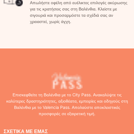
Απωλήστε οφέλη από ευέλικτες επιλογές ακύρωσης
για τις κρατήσεις σας στη Βαλένθια. Κλείστε με
σιγουριά και προσαρμόστε τα σχέδιά σας αν
χρειαστεί, χωρίς άγχη.
Επισκεφθείτε τη Βαλένθια με το City Pass. Ανακαλύψτε τις
καλύτερες δραστηριότητες, αξιοθέατα, εμπειρίες και οδηγούς στη
Βαλένθια με το Valencia Pass. Απολαύστε αποκλειστικές
προσφορές σε εξαιρετική τιμή.
ΣΧΕΤΙΚΆ ΜΕ ΕΜΆΣ